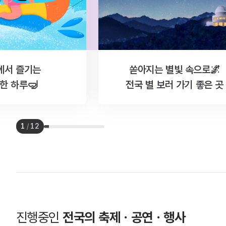
에서 즐기는
쏟아지는 별빛 속으로🌌
한 하루🤿
전국 별 보러 가기 좋은 곳
1
/
12
진행중인
전국의 축제ㆍ공연ㆍ행사