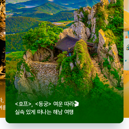
우리
라,
로컬 감성 수집!
<호프>, <동궁> 여운 따라🎬
세종
여름
전국 로컬 기념품숍 3곳⭐
실속 있게 떠나는 해남 여행