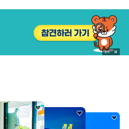
4
/
4