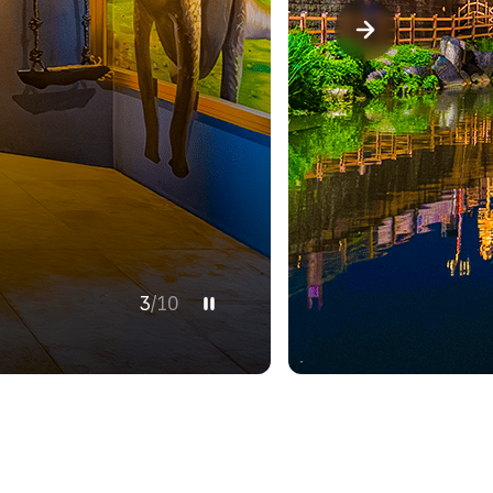
3
/
10