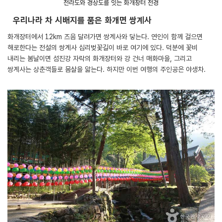
전라도와 경상도를 잇는 화개장터 전경
우리나라 차 시배지를 품은 화개면 쌍계사
화개장터에서 12km 즈음 달려가면 쌍계사와 닿는다. 연인이 함께 걸으면
해로한다는 전설의 쌍계사 십리벚꽃길이 바로 여기에 있다. 덕분에 꽃비
내리는 봄날이면 섬진강 자락의 화개장터와 강 건너 매화마을, 그리고
쌍계사는 상춘객들로 몸살을 앓는다. 하지만 이번 여행의 주인공은 야생차.