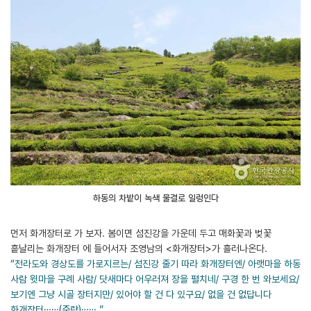
하동의 차밭이 녹색 물결로 일렁인다
먼저 화개장터로 가 보자. 봄이면 섬진강을 가운데 두고 매화꽃과 벚꽃
흩날리는 화개장터 에 들어서자 조영남의 <화개장터>가 흘러나온다.
“전라도와 경상도를 가로지르는/ 섬진강 줄기 따라 화개장터엔/ 아랫마을 하동
사람 윗마을 구례 사람/ 닷새마다 어우러져 장을 펼치네/ 구경 한 번 와보세요/
보기엔 그냥 시골 장터지만/ 있어야 할 건 다 있구요/ 없을 건 없답니다
화개장터……(중략)…….”