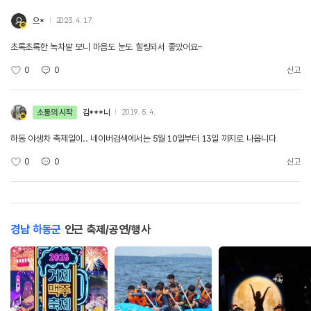
으*
2023. 4. 17.
초록초록한 녹차밭 보니 마음도 눈도 힐링되서 좋았어요~
0
0
신고
소통의 시작
김***니
2019. 5. 4.
하동 야생차 축제일이.. 네이버검색에서는 5월 10일부터 13일 까지로 나옵니다
0
0
신고
경남 하동군
인근 축제/공연/행사