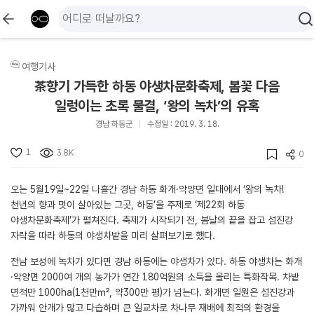
여행기사
茶향기 가득한 하동 야생차문화축제, 봄꽃 다음
일렁이는 초록 물결, ‘왕의 녹차’의 유혹
경남 하동군
수정일 : 2019. 3. 18.
1
3.8K
0
오는 5월19일~22일 나흘간 경남 하동 화개·악양면 일대에서 ‘왕의 녹차!
천년의 향과 멋이 살아있는 그곳, 하동’을 주제로 ‘제22회 하동
야생차문화축제’가 펼쳐진다. 축제가 시작되기 전, 봄날의 끝을 잡고 섬진강
자락을 따라 하동의 야생차밭을 미리 살펴보기로 했다.
전남 보성에 녹차가 있다면 경남 하동에는 야생차가 있다. 하동 야생차는 화개
·악양면 2000여 개의 농가가 연간 180억원의 소득을 올리는 특화작목. 차밭
면적만 1000ha(1천만㎡, 약300만 평)가 넘는다. 화개면 일원은 섬진강과
가까워 안개가 많고 다습하며 큰 일교차로 차나무 재배에 최적의 환경을