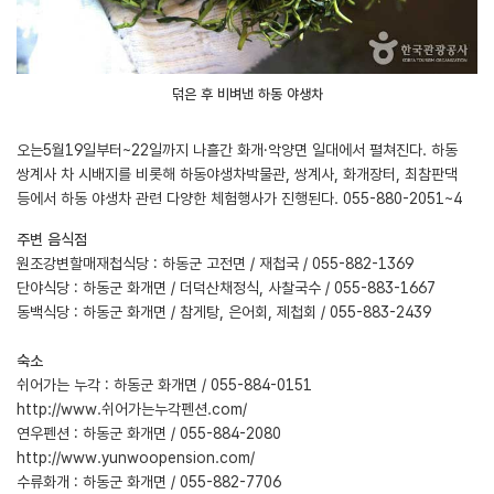
덖은 후 비벼낸 하동 야생차
오는5월19일부터~22일까지 나흘간 화개·악양면 일대에서 펼쳐진다. 하동
쌍계사 차 시배지를 비롯해 하동야생차박물관, 쌍계사, 화개장터, 최참판댁
등에서 하동 야생차 관련 다양한 체험행사가 진행된다. 055-880-2051~4
주변 음식점
원조강변할매재첩식당 : 하동군 고전면 / 재첩국 / 055-882-1369
단야식당 : 하동군 화개면 / 더덕산채정식, 사찰국수 / 055-883-1667
동백식당 : 하동군 화개면 / 참게탕, 은어회, 제첩회 / 055-883-2439
숙소
쉬어가는 누각 : 하동군 화개면 / 055-884-0151
http://www.쉬어가는누각펜션.com/
연우펜션 : 하동군 화개면 / 055-884-2080
http://www.yunwoopension.com/
수류화개 : 하동군 화개면 / 055-882-7706