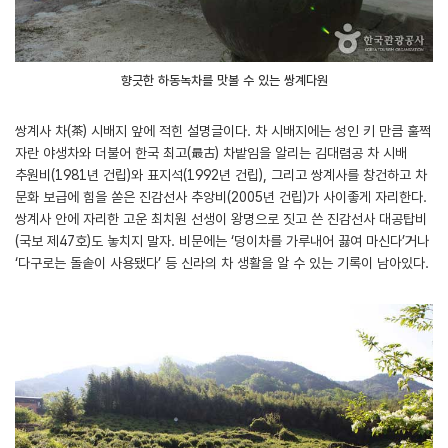
향긋한 하동녹차를 맛볼 수 있는 쌍계다원
쌍계사 차(茶) 시배지 앞에 적힌 설명글이다. 차 시배지에는 성인 키 만큼 훌쩍
자란 야생차와 더불어 한국 최고(最古) 차밭임을 알리는 김대렴공 차 시배
추원비(1981년 건립)와 표지석(1992년 건립), 그리고 쌍계사를 창건하고 차
문화 보급에 힘을 쏟은 진감선사 추앙비(2005년 건립)가 사이좋게 자리한다.
쌍계사 안에 자리한 고운 최치원 선생이 왕명으로 짓고 쓴 진감선사 대공탑비
(국보 제47호)도 놓치지 말자. 비문에는 ‘덩이차를 가루내어 끓여 마신다’거나
‘다구로는 돌솥이 사용됐다’ 등 신라의 차 생활을 알 수 있는 기록이 남아있다.