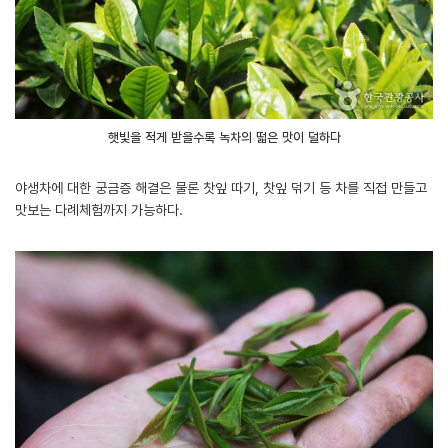
햇빛을 적게 받을수록 녹차의 떫은 맛이 덜하다
야생차에 대한 궁금증 해결은 물론 찻잎 따기, 찻잎 덖기 등 차를 직접 만들고
맛보는 다례체험까지 가능하다.