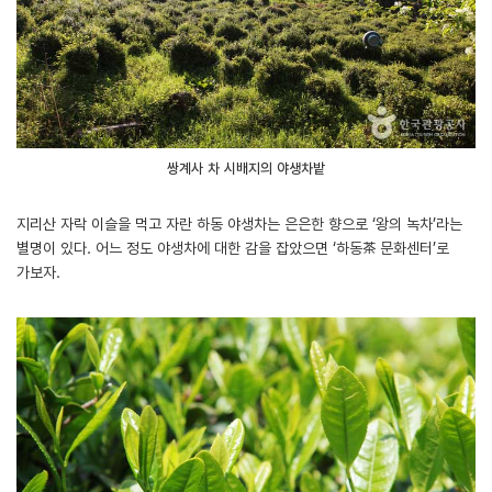
쌍계사 차 시배지의 야생차밭
지리산 자락 이슬을 먹고 자란 하동 야생차는 은은한 향으로 ‘왕의 녹차’라는
별명이 있다. 어느 정도 야생차에 대한 감을 잡았으면 ‘하동茶 문화센터’로
가보자.