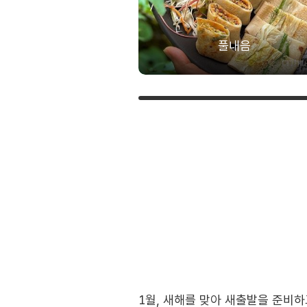
풀내음
1월, 새해를 맞아 새출발을 준비하