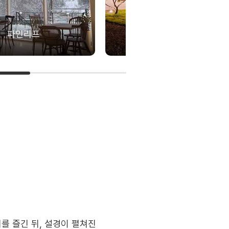
파인리프
탭723
를 즐긴 뒤, 설경이 펼쳐진