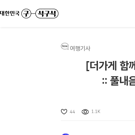
여행기사
[더가게 함
:: 풀내
1.1K
44