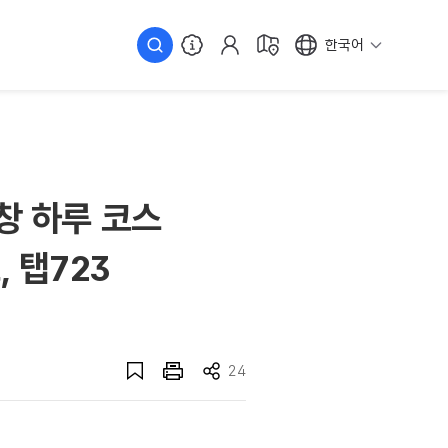
한국어
창 하루 코스
, 탭723
24