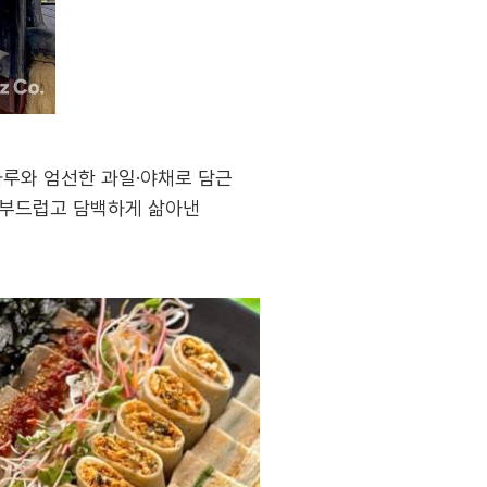
가루와 엄선한 과일·야채로 담근
 부드럽고 담백하게 삶아낸