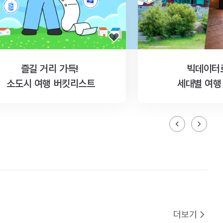
즐길 거리 가득!
빅데이터
소도시 여행 버킷리스트
세대별 여행
더보기