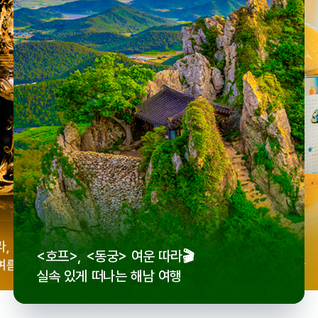
우리
라,
로컬 감성 수집!
<호프>, <동궁> 여운 따라🎬
세종
여름
전국 로컬 기념품숍 3곳⭐
실속 있게 떠나는 해남 여행