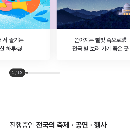
에서 즐기는
쏟아지는 별빛 속으로🌌
한 하루🤿
전국 별 보러 가기 좋은 곳
1
/
12
진행중인
전국의 축제ㆍ공연ㆍ행사