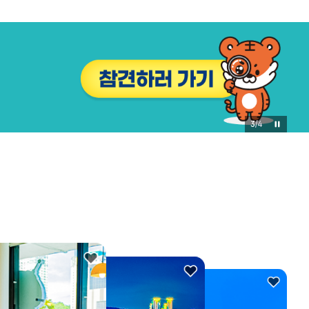
4
/
4