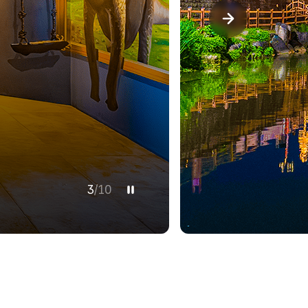
3
/
10