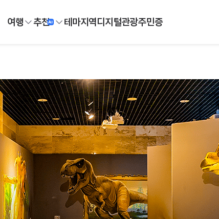
여행
추천
테마
지역
디지털
관광주민증