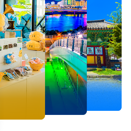
뚜벅이 여행자 주목🚶
백제의 숨결을 따라,
<호프>, <동궁> 여운 따라🎬
로컬 감성 수집!
우리말이 더 재미있어지는
숲길부터 천년 고찰까지!
뚜벅이 여행자 주목🚶
백제의 숨결을 따라,
숲길부터 천년 고찰까지!
말이 더 재미있어지는
양양 1박 2일 코스
부여에서 만나는 여름
실속 있게 떠나는 해남 여행
전국 로컬 기념품숍 3곳⭐
세종 한글 여행
마음에 쉼을 더하는 부안
양양 1박 2일 코스
부여에서 만나는 여름
마음에 쉼을 더하는 부안
 한글 여행