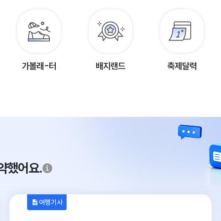
가볼래-터
배지랜드
축제달력
약했어요.
여행기사