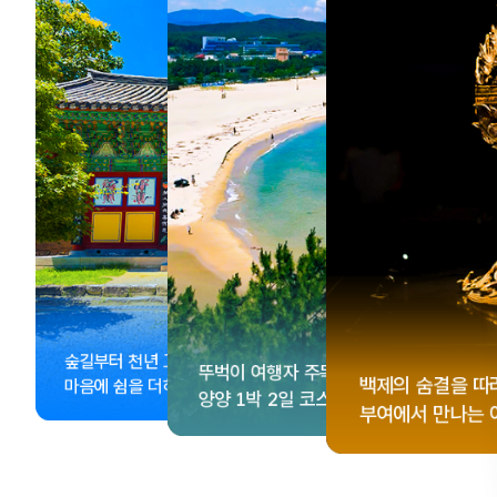
, <동궁> 여운 따라🎬
성 수집!
이 더 재미있어지는
숲길부터 천년 고찰까지!
뚜벅이 여행자 주목🚶
게 떠나는 해남 여행
컬 기념품숍 3곳⭐
글 여행
백제의 숨결을 따
마음에 쉼을 더하는 부안
양양 1박 2일 코스
부여에서 만나는 