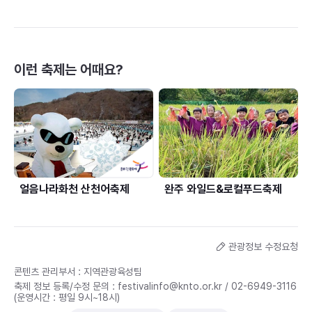
이런 축제는 어때요?
얼음나라화천 산천어축제
완주 와일드&로컬푸드축제
관광정보 수정요청
콘텐츠 관리부서 : 지역관광육성팀
축제 정보 등록/수정 문의 :
festivalinfo@knto.or.kr
/
02-6949-3116
(운영시간 : 평일 9시~18시)