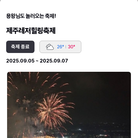
용왕님도 놀러오는 축제!
제주레저힐링축제
축제 종료
26°
30°
2025.09.05 ~ 2025.09.07
2025
2
제
제
주
주
레
레
저
저
힐
힐
링
링
축
축
제
제
2
3