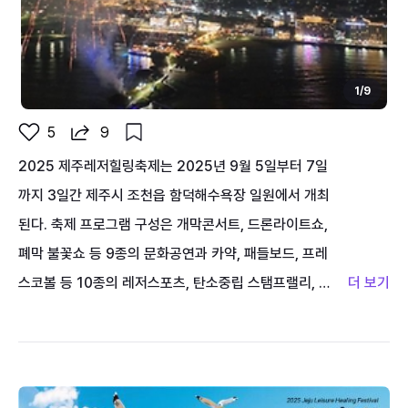
1
/
9
5
9
2025 제주레저힐링축제는 2025년 9월 5일부터 7일
까지 3일간 제주시 조천읍 함덕해수욕장 일원에서 개최
된다. 축제 프로그램 구성은 개막콘서트, 드론라이트쇼,
폐막 불꽃쇼 등 9종의 문화공연과 카약, 패들보드, 프레
스코볼 등 10종의 레저스포츠, 탄소중립 스탬프랠리, 지
구사랑공방 등 15종의 굿니스 체험 콘텐츠를 운영할 예
정이다. 일자별 주요 행사로는 첫째날은 개막행사로서
함덕주민예술인의 식전공연, 가수공연, 드론라이트쇼 공
연, 둘째날은 워터워 퍼포먼스, 썬셋 콘서트, 마지막 셋