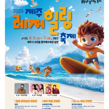
째날에는 피날레 콘서트, 폐막 불꽃쇼가 진행될 예정이
다.