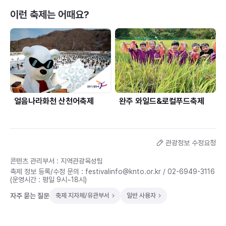
이런 축제는 어때요?
얼음나라화천 산천어축제
완주 와일드&로컬푸드축제
관광정보 수정요청
콘텐츠 관리부서 : 지역관광육성팀
축제 정보 등록/수정 문의 :
festivalinfo@knto.or.kr
/
02-6949-3116
(운영시간 : 평일 9시~18시)
자주 묻는 질문
축제 지자체/유관부서
일반 사용자