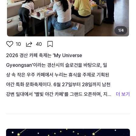
1
/
4
10
40
2026 경산 카페 축제는 'My Universe
Gyeongsan'이라는 경산시의 슬로건을 바탕으로, 일
상 속 작은 우주 카페에서 누리는 휴식을 주제로 기획된
야간 특화 문화축제이다. 6월 27일부터 28일까지 남천
강변 일대에서 '별빛 야간 카페'를 그랜드 오픈하며, 지
정된 내빈석을 없앤 혁신적인 점등식을 시작으로 다양한
문화 공연이 펼쳐진다. 경산의 지역 특산물인 신비복숭
아와 로컬 스페셜티 커피를 융합한 한정판 디저트를 맛
볼 수 있으며, 6월 29일부터 7월 1일까지는 경산 시내