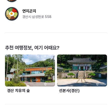
연지곤지
경산시 삼성현로 558
추천 여행정보, 여기 어때요?
경산 치유의 숲
선본사(경산)