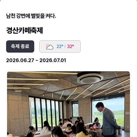
남천 강변에 별빛을 켜다.
경산카페축제
축제 종료
22°
32°
2026.06.27 ~ 2026.07.01
2026
2
경
경
산
산
카
카
페
페
축
축
제
제
(1).JPG
(3