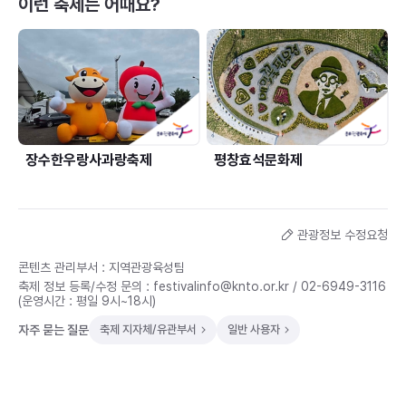
이런 축제는 어때요?
장수한우랑사과랑축제
평창효석문화제
관광정보 수정요청
콘텐츠 관리부서 : 지역관광육성팀
축제 정보 등록/수정 문의 :
festivalinfo@knto.or.kr
/
02-6949-3116
(운영시간 : 평일 9시~18시)
자주 묻는 질문
축제 지자체/유관부서
일반 사용자