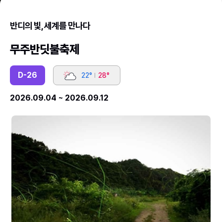
반디의 빛, 세계를 만나다
무주반딧불축제
D
-26
22°
28°
2026.09.04 ~ 2026.09.12
2026
2
무
무
주
주
반
반
딧
딧
불
불
축
축
제
제
(5).jpg
5