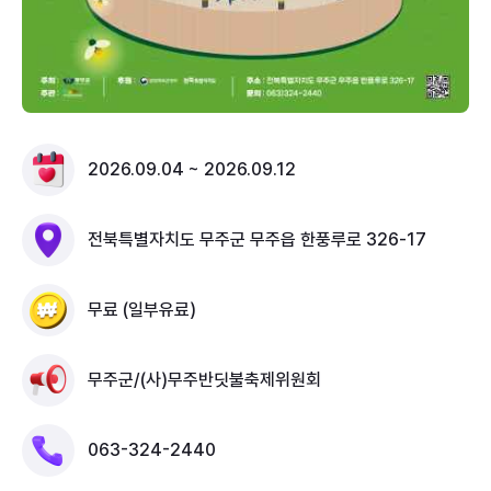
2026.09.04 ~ 2026.09.12
전북특별자치도 무주군 무주읍 한풍루로 326-17
무료 (일부유료)
무주군/(사)무주반딧불축제위원회
063-324-2440