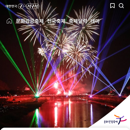
문화관광축제
전국축제
축제달력
테마