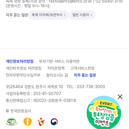
축제 정보 등록/수정 문의 :
festivalinfo@knto.or.kr
/
02-6949-3116
(운영시간 : 평일 9시~18시)
자주 묻는 질문
축제 지자체/유관부서
일반 사용자
개인정보처리방침
위치기반 서비스 이용약관
개인위치정보 처리방침
저작권정책
고객서비스헌장
전자우편무단수집거부
찾아오시는 길
자주 묻는 질문
우)26464 강원도 원주시 세계로 10
TEL :
033-738-3000
사업자등록번호 : 202-81-50707
통신판매업신고 : 제2022-강원원주-0381호
© 한국관광공사