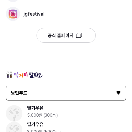
jgfestival
진해군항제에서 알려진 벚꽃명소로 내수면 생태공원, 여
좌천, 경화역, 진해탑, 진해루 등으로 꼭 탐방할 곳 인데,
제황산 모노레일을 타고 진해탑 옥상에서 시가지를 내려
공식 홈페이지
다 보면 동서로 길게 뻗은 지형에 위로는 병풍같은 산과
아래로는 잔잔한 바다가 놓여 있다. 중원로터리 팔거리
를 중심으로 근대와 현대가 함께 존재하는 100년이 된
건물들과 36만그루 벚꽃들이 함께 어우러져 아담하고
평온한 도시를 한눈에 담을 수 있다.
낭만푸드
진해구는 시가지 중심에 3개의 로터리가 있는데 중원,
딸기우유
북원, 남원로터리가 크게 자리잡고 각 로터리를 기점으
5,000원 (300ml)
로 도로가 여덟 개로 퍼져 있다. 중원로터리에 각 골목마
딸기우유
다 근대문화 유적이 산재되어 있는데 진해우체국, 선학
8,000원 (5000ml)