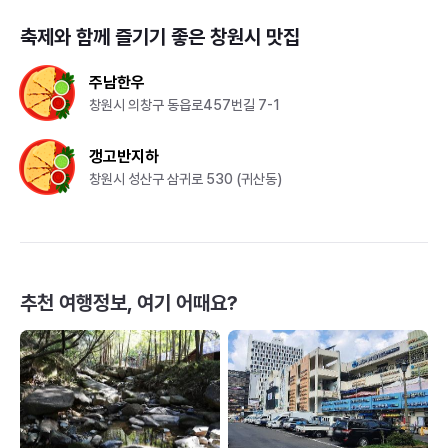
축제와 함께 즐기기 좋은
창원시
맛집
주남한우
창원시 의창구 동읍로457번길 7-1
갱고반지하
창원시 성산구 삼귀로 530 (귀산동)
추천 여행정보, 여기 어때요?