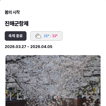
봄의 시작
진해군항제
축제 종료
25°
32°
2026.03.27 ~ 2026.04.05
2026
2
진
진
해
해
군
군
항
항
제
제
(6).JPG
(