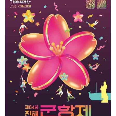
도풍물시장 등을 아름다운 벚꽃과 함께 즐길 수 있는 봄
축제로 해마다 알찬 발전을 거듭하여 이제는 군항제 기
간 동안 200만명 이상의 국내외 관광객이 찾는 오랜 역
사와 전통을 자랑하는 전국 규모의 축제로서 자리를 확
고히 하고 있다.
벚꽃놀이 중 최고인 진해군항제가 개최되는 춘삼월은 우
리나라 상춘객들을 잔잔한 바다를 품은 군항도시로 모여
들게 한다. 36만그루 왕벚나무의 새하얀 꽃송이들이 일
제히 꽃망울을 터뜨리면 세계최대 벚꽃도시에서 봄날의
추억을 남기려 포토홀릭에 빠지는 사람들과 꽃비가 흩날
리는 봄의 향연에 취한 사람들이 한데 어우러져 출렁이
는 모습은 축제의 장관을 이룬다.
진해군항제 행사는 이충무공 얼을 추모하는 행사와 벚꽃