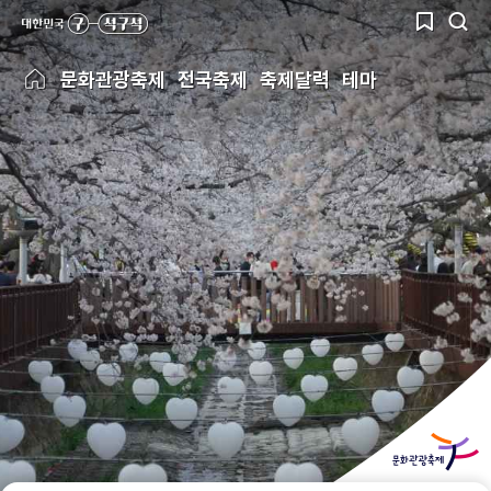
문화관광축제
전국축제
축제달력
테마