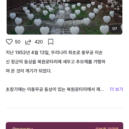
1
/
7
50
420
지난 1952년 4월 13일, 우리나라 최초로 충무공 이순
신 장군의 동상을 북원로터리에 세우고 추모제를 거행하
여 온 것이 계기가 되었다.
초창기에는 이충무공 동상이 있는 북원로터리에서 제를
지내는 것이 전부였으나, 1963년부터 진해군항제로 축
제를 개최하기 시작하여 충무공의 숭고한 구국의 얼을
추모하고 향토문화예술을 진흥하는 본래의 취지를 살린
행사와 더불어 문화예술행사, 세계군악의장페스티벌, 팔