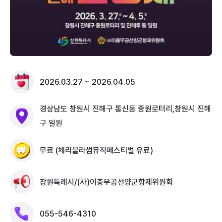
명소 테마행사로 중원로터리에서 전야제, 팔도풍물시장,
예술문화공연 등 주요 행사가 열리고 북원로터리에서는
이충무공 동상에 헌다헌화, 추모대제, 승전행차 퍼레이
드가 열린다. 또한, 군항도시의 특성을 살린 군악의장페
스티벌은 축제기간 중 금요일 저녁과 주말에 개최 되는
2026.03.27 ~ 2026.04.05
데 군악·의장이 융합된 군대예술 공연으로 군악대의 힘
찬 마칭공연과 의장대의 멋있는 제복에 절도 있는 공연
경상남도 창원시 진해구 통신동 중원로터리,창원시 진해
은 진해군항제 벚꽃축제 에서만 볼 수 있는 공연이다. 평
구 일원
소 출입이 자유롭지 않은 해군사관학교, 해군진해기지사
무료 (체리블라썸뮤직페스티벌 유료)
령부는 군항제 기간에 꼭 들러야 할 곳으로 해군시관학
교 박물관 및 거북선 관람, 함정 공개, 사진전, 해군복 입
창원특례시/(사)이충무공선양군항제위원회
기, 요트크루즈 승선 등 다양한 체험행사 할 수 있으며,
우리나라 해군기지 면모와 함께 100년이 넘는 왕벚나무
055-546-4310
의 화려한 벚꽃 자태를 만끽할 수 있다.