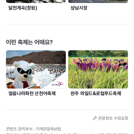
달천계곡(창원)
상남시장
이런 축제는 어때요?
얼음나라화천 산천어축제
완주 와일드&로컬푸드축제
관광정보 수정요청
콘텐츠 관리부서 : 지역관광육성팀