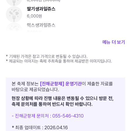
곰탕집, 흑백다방, 영해루, 뽀족집 등 100년 전의 건물
딸기생과일쥬스
들이 즐비해 있다. 중원로터리 8거리 골목의 시간여행을
6,000원
하고 가야할 곳은 군항마을역사관으로, 이곳에는 1902
믹스생과일쥬스
7,000원
년 부터 시작된 군항 개발 및 옛도시 풍경 사진과 함께
메뉴 더 보기
스토리텔링을 직접 들을 수 있어서 벚꽃진해가 품은 또
다른 매력에 빠져 들 수 있다.
* 기재된 가격은 참고 가격으로 변동될 수 있습니다.
* 제공되는 이미지는 축제 주최측을 통하여 제공받은 이미지입니다.
본 축제 정보는
[진해군항제] 운영기관
이 제출한 자료를
바탕으로 제공되었습니다.
현장 상황에 따라 진행 내용은 변동될 수 있으니 방문 전,
축제 문의처를 통하여 반드시 확인 바랍니다.
- 진해군항제 문의처 : 055-546-4310
* 최종 업데이트 : 2026.04.16