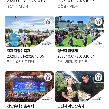
2026.09.24~2026.10.04
2026.10.01~2026.10.05
경상북도 안동시
충청남도 계룡시
김제지평선축제
정선아리랑제
2026.10.01~2026.10.05
2026.10.01~2026.10.04
전북특별자치도 김제시
강원특별자치도 정선군
천안흥타령춤축제
금산세계인삼축제