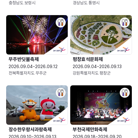
충청남도 보령시
경상남도 통영시
무주반딧불축제
평창효석문화제
2026.09.04~2026.09.12
2026.09.04~2026.09.13
전북특별자치도 무주군
강원특별자치도 평창군
장수한우랑사과랑축제
부천국제만화축제
2026.09.10~2026.09.13
2026.09.18~2026.09.20