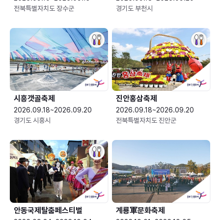
전북특별자치도 장수군
경기도 부천시
시흥갯골축제
진안홍삼축제
2026.09.18~2026.09.20
2026.09.18~2026.09.20
경기도 시흥시
전북특별자치도 진안군
안동국제탈춤페스티벌
계룡軍문화축제 