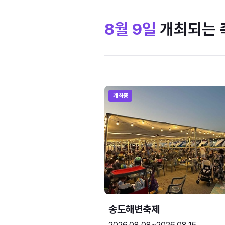
8월 9일
개최되는 
개최중
송도해변축제