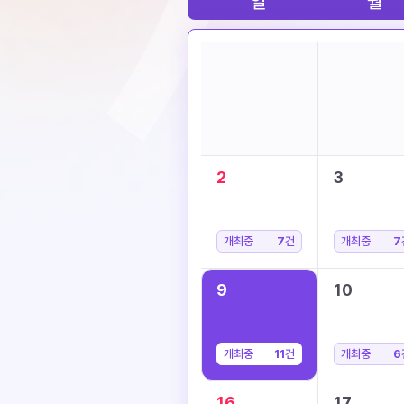
일
월
2
3
개최중
7
건
개최중
7
9
10
개최중
11
건
개최중
6
16
17