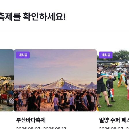
축제를 확인하세요!
개최중
개최중
부산바다축제
밀양 수퍼 페