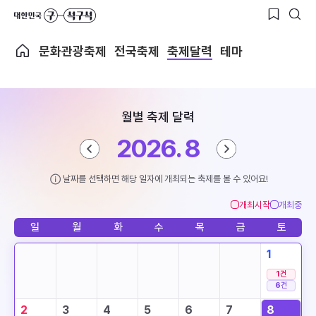
문화관광축제
전국축제
축제달력
테마
월별 축제 달력
2026. 8
날짜를 선택하면 해당 일자에 개최되는 축제를 볼 수 있어요!
개최시작
개최중
일
월
화
수
목
금
토
1
1
건
6
건
2
3
4
5
6
7
8