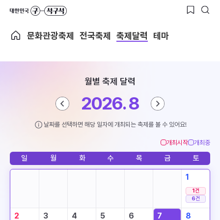
문화관광축제
전국축제
축제달력
테마
월별 축제 달력
2026. 8
날짜를 선택하면 해당 일자에 개최되는 축제를 볼 수 있어요!
개최시작
개최중
일
월
화
수
목
금
토
1
1
건
6
건
2
3
4
5
6
7
8