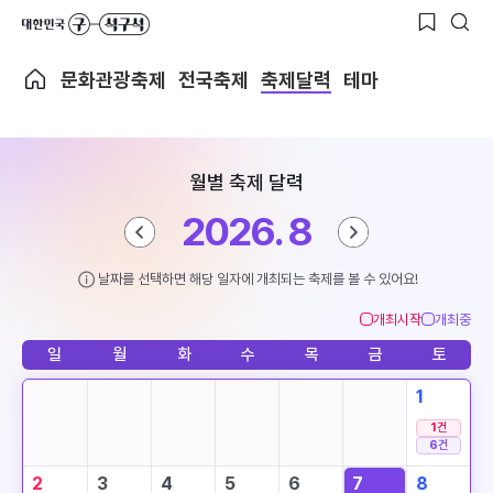
문화관광축제
전국축제
축제달력
테마
월별 축제 달력
2026. 8
날짜를 선택하면 해당 일자에 개최되는 축제를 볼 수 있어요!
개최시작
개최중
일
월
화
수
목
금
토
1
1
건
6
건
2
3
4
5
6
7
8