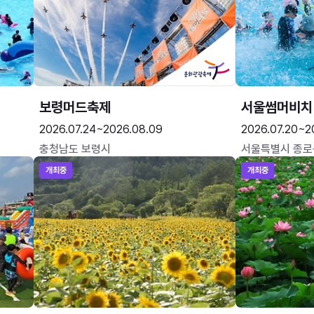
보령머드축제
서울썸머비치
2026.07.24~2026.08.09
2026.07.20~2
충청남도 보령시
서울특별시 종로
개최중
개최중