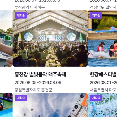
2026.08.07~2026.08.13
2026.08.07~2
부산광역시 사하구
경상남도 밀양시
개최중
개최중
홍천강 별빛음악 맥주축제
한강페스티벌
2026.08.05~2026.08.09
2026.08.01~2
강원특별자치도 홍천군
서울특별시 마포
개최중
개최중