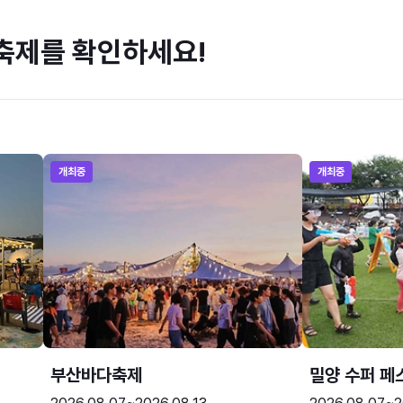
축제를 확인하세요!
개최중
개최중
부산바다축제
밀양 수퍼 페