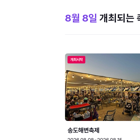
8월 8일
개최되는 
개최시작
송도해변축제