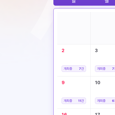
일
월
2
3
개최중
7
건
개최중
7
9
10
개최중
11
건
개최중
6
16
17