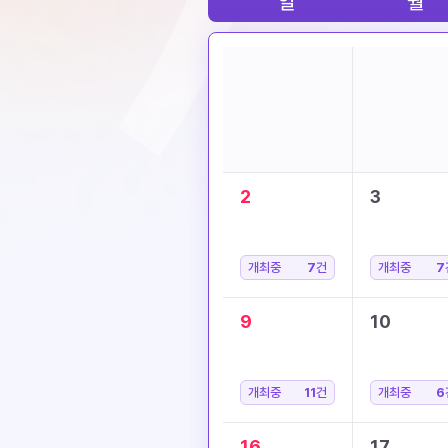
일
월
2
3
개최중
7
건
개최중
7
9
10
개최중
11
건
개최중
6
16
17