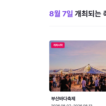
8월 7일
개최되는 
개최시작
부산바다축제