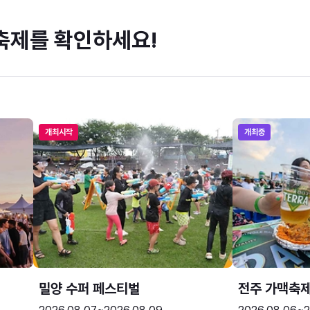
축제를 확인하세요!
개최시작
개최중
밀양 수퍼 페스티벌
전주 가맥축