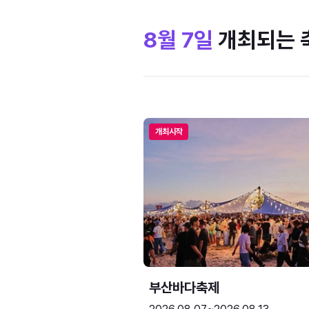
8월 7일
개최되는 
개최시작
부산바다축제