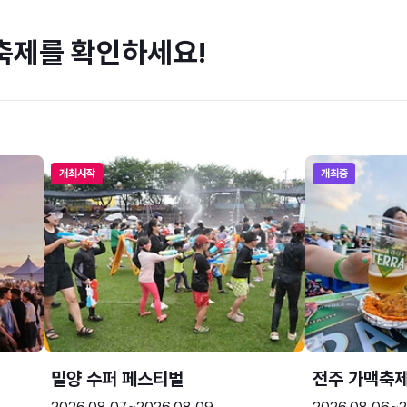
축제를 확인하세요!
개최시작
개최중
밀양 수퍼 페스티벌
전주 가맥축