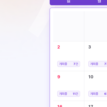
일
월
2
3
개최중
7
건
개최중
7
9
10
개최중
11
건
개최중
6
16
17