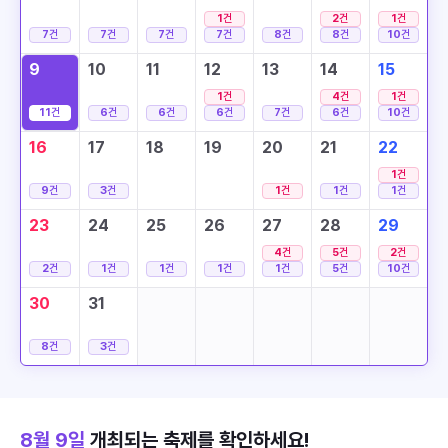
1
건
2
건
1
건
7
건
7
건
7
건
7
건
8
건
8
건
10
건
9
10
11
12
13
14
15
1
건
4
건
1
건
11
건
6
건
6
건
6
건
7
건
6
건
10
건
16
17
18
19
20
21
22
1
건
9
건
3
건
1
건
1
건
1
건
23
24
25
26
27
28
29
4
건
5
건
2
건
2
건
1
건
1
건
1
건
1
건
5
건
10
건
30
31
8
건
3
건
8월 9일
개최되는 축제를 확인하세요!