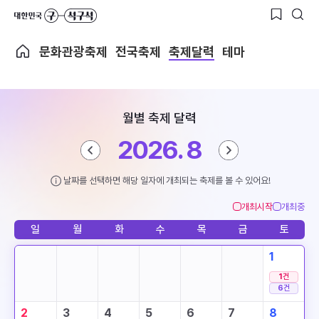
문화관광축제
전국축제
축제달력
테마
월별 축제 달력
2026. 8
날짜를 선택하면 해당 일자에 개최되는 축제를 볼 수 있어요!
개최시작
개최중
일
월
화
수
목
금
토
1
1
건
6
건
2
3
4
5
6
7
8