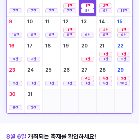
1
건
1
건
2
건
7
건
7
건
7
건
7
건
8
건
9
건
11
건
9
10
11
12
13
14
15
1
건
4
건
1
건
10
건
5
건
5
건
5
건
6
건
5
건
9
건
16
17
18
19
20
21
22
1
건
1
건
9
건
3
건
1
건
1
건
2
건
23
24
25
26
27
28
29
4
건
5
건
2
건
3
건
1
건
1
건
1
건
1
건
5
건
10
건
30
31
8
건
3
건
8월 6일
개최되는 축제를 확인하세요!