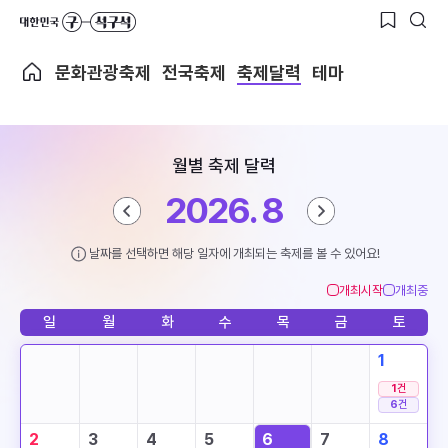
문화관광축제
전국축제
축제달력
테마
월별 축제 달력
2026. 8
날짜를 선택하면 해당 일자에 개최되는 축제를 볼 수 있어요!
개최시작
개최중
일
월
화
수
목
금
토
1
1
건
6
건
2
3
4
5
6
7
8