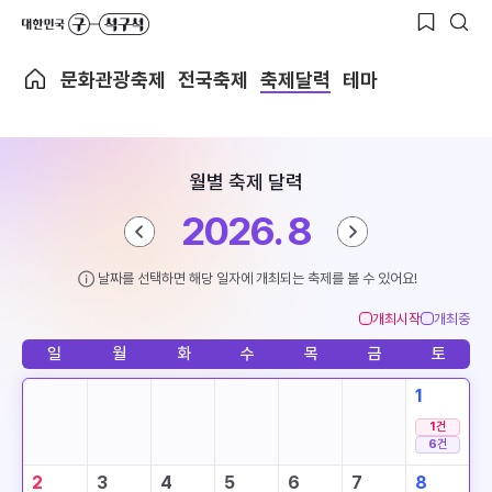
문화관광축제
전국축제
축제달력
테마
월별 축제 달력
2026. 8
날짜를 선택하면 해당 일자에 개최되는 축제를 볼 수 있어요!
개최시작
개최중
일
월
화
수
목
금
토
1
1
건
6
건
2
3
4
5
6
7
8