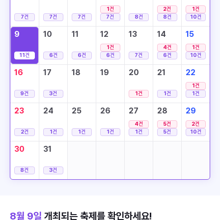
1
건
2
건
1
건
7
건
7
건
7
건
7
건
8
건
8
건
10
건
9
10
11
12
13
14
15
1
건
4
건
1
건
11
건
6
건
6
건
6
건
7
건
6
건
10
건
16
17
18
19
20
21
22
1
건
9
건
3
건
1
건
1
건
1
건
23
24
25
26
27
28
29
4
건
5
건
2
건
2
건
1
건
1
건
1
건
1
건
5
건
10
건
30
31
8
건
3
건
8월 9일
개최되는 축제를 확인하세요!