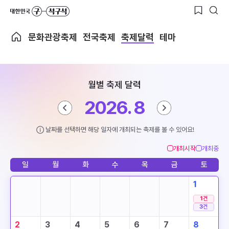
문화관광축제
전국축제
축제달력
테마
월별 축제 달력
2026. 8
날짜를 선택하면 해당 일자에 개최되는 축제를 볼 수 있어요!
개최시작
개최중
일
월
화
수
목
금
토
1
1
건
3
건
2
3
4
5
6
7
8