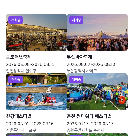
개최중
개최중
송도해변축제
부산바다축제
2026.08.08~2026.08.15
2026.08.07~2026.08.13
인천광역시 연수구
부산광역시 사하구
개최중
개최중
한강페스티벌
춘천 썸머워터 페스티벌
2026.08.01~2026.08.16
2026.07.17~2026.08.17
서울특별시 마포구
강원특별자치도 춘천시