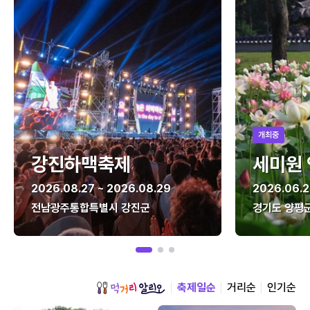
개최중
강진하맥축제
세미원
2026.08.27 ~ 2026.08.29
2026.06.2
전남광주통합특별시 강진군
경기도 양평
축제일순
거리순
인기순