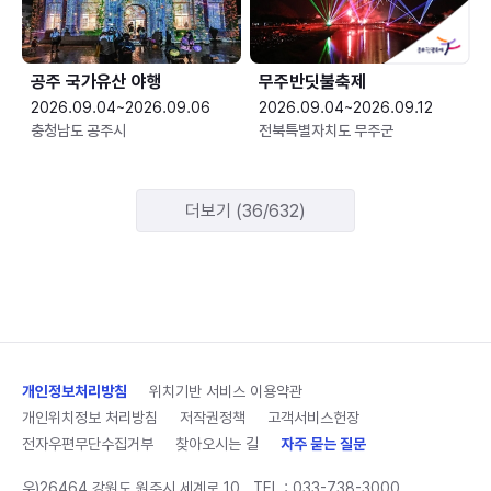
공주 국가유산 야행
무주반딧불축제
2026.09.04~2026.09.06
2026.09.04~2026.09.12
충청남도 공주시
전북특별자치도 무주군
더보기 (36/632)
개인정보처리방침
위치기반 서비스 이용약관
개인위치정보 처리방침
저작권정책
고객서비스헌장
전자우편무단수집거부
찾아오시는 길
자주 묻는 질문
우)26464 강원도 원주시 세계로 10
TEL :
033-738-3000