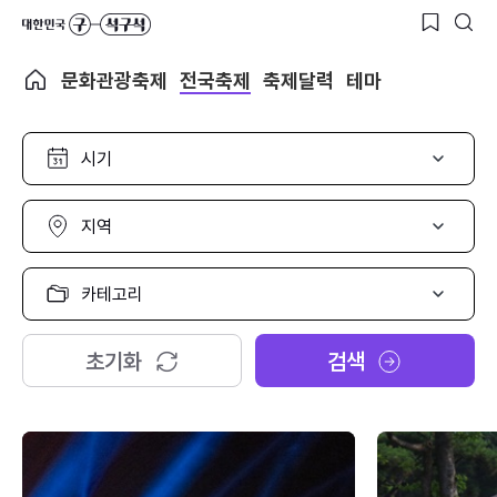
문화관광축제
전국축제
축제달력
테마
시
기
선
택
지
역
선
택
카
테
고
리
초기화
검색
선
택