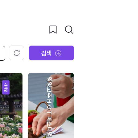
검색
초기화
영양고추 H.O.T 페스티벌
개최중