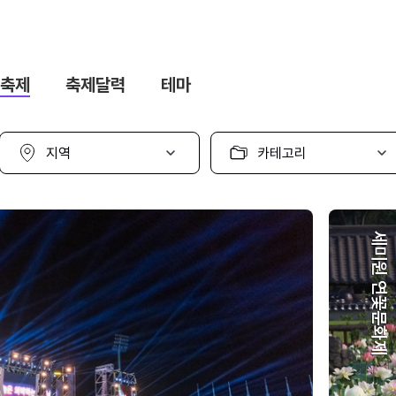
축제
축제달력
테마
지
카
역
테
선
고
택
리
선
택
세미원 연꽃문화제