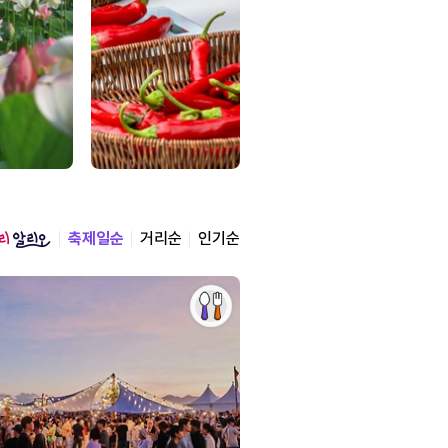
축제일순
거리순
인기순