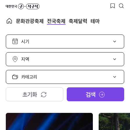
문화관광축제
전국축제
축제달력
테마
시
기
선
택
지
역
선
택
카
테
고
리
초기화
검색
선
택