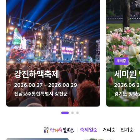
개최중
강진하맥축제
세미원
2026.08.27 ~ 2026.08.29
2026.06.2
전남광주통합특별시 강진군
경기도 양평
축제일순
거리순
인기순