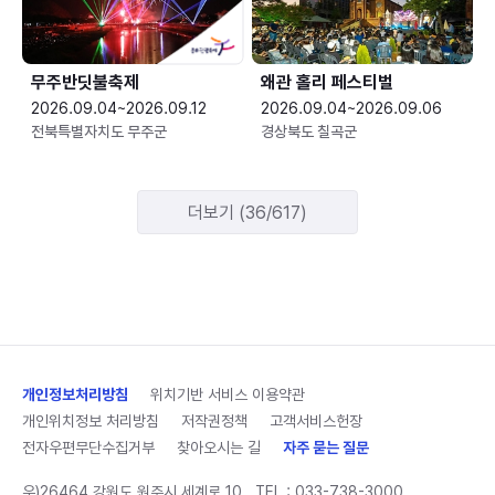
무주반딧불축제
왜관 홀리 페스티벌
2026.09.04~2026.09.12
2026.09.04~2026.09.06
전북특별자치도 무주군
경상북도 칠곡군
더보기 (36/617)
개인정보처리방침
위치기반 서비스 이용약관
개인위치정보 처리방침
저작권정책
고객서비스헌장
전자우편무단수집거부
찾아오시는 길
자주 묻는 질문
우)26464 강원도 원주시 세계로 10
TEL :
033-738-3000