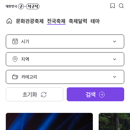
문화관광축제
전국축제
축제달력
테마
시
기
선
택
지
역
선
택
카
테
고
리
초기화
검색
선
택