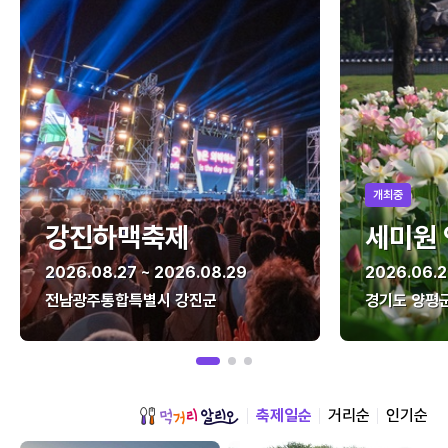
개최중
강진하맥축제
세미원
2026.08.27 ~ 2026.08.29
2026.06.2
전남광주통합특별시 강진군
경기도 양평
축제일순
거리순
인기순