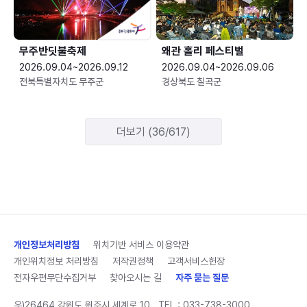
무주반딧불축제
왜관 홀리 페스티벌
2026.09.04~2026.09.12
2026.09.04~2026.09.06
전북특별자치도 무주군
경상북도 칠곡군
더보기 (36/617)
개인정보처리방침
위치기반 서비스 이용약관
개인위치정보 처리방침
저작권정책
고객서비스헌장
전자우편무단수집거부
찾아오시는 길
자주 묻는 질문
우)26464 강원도 원주시 세계로 10
TEL :
033-738-3000