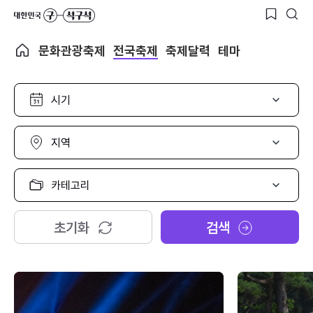
문화관광축제
전국축제
축제달력
테마
시
기
선
택
지
역
선
택
카
테
고
리
초기화
검색
선
택