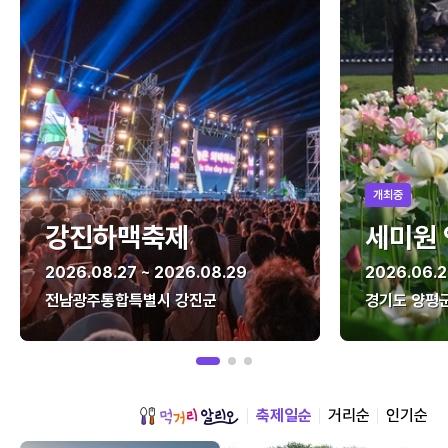
개최중
강진하맥축제
세미원
2026.08.27 ~ 2026.08.29
2026.06.2
전남광주통합특별시 강진군
경기도 양평
축제일순
거리순
인기순