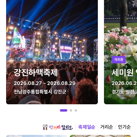
개최중
강진하맥축제
세미원
2026.08.27 ~ 2026.08.29
2026.06.2
전남광주통합특별시 강진군
경기도 양평
축제일순
거리순
인기순