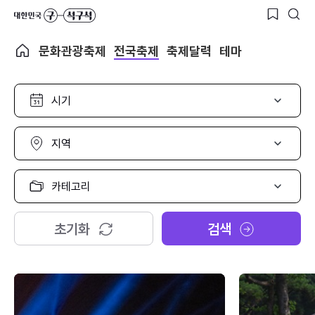
문화관광축제
전국축제
축제달력
테마
시
기
선
택
지
역
선
택
카
테
고
리
초기화
검색
선
택