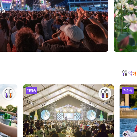
29
개최중
개최중