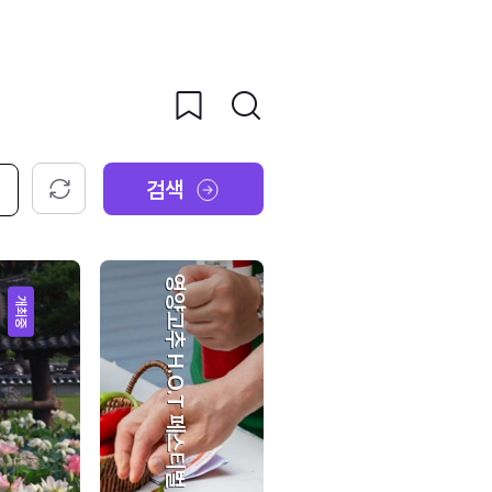
검색
초기화
영양고추 H.O.T 페스티벌
개최중