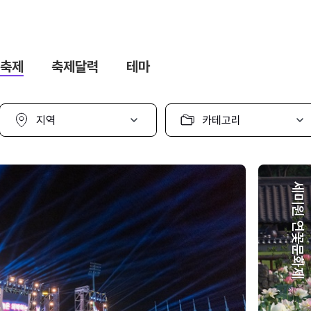
축제
축제달력
테마
지
카
역
테
선
고
택
리
선
택
세미원 연꽃문화제