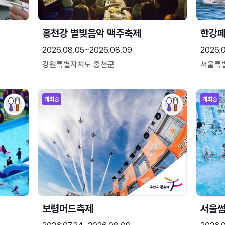
홍천강 별빛음악 맥주축제
한강
2026.08.05~2026.08.09
2026.
강원특별자치도 홍천군
서울특
개최중
개최중
보령머드축제
서울