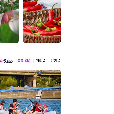
축제일순
거리순
인기순