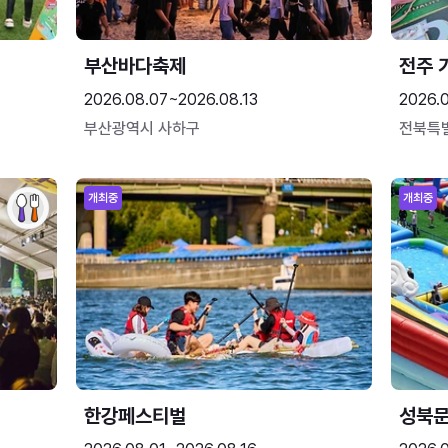
부산바다축제
전주 
2026.08.07~2026.08.13
2026.
부산광역시 사하구
전북특
개최중
개최중
한강페스티벌
성북