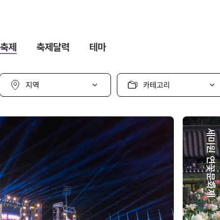
축제
축제달력
테마
지
카
역
테
선
고
택
리
선
택
세미원 연꽃문화제