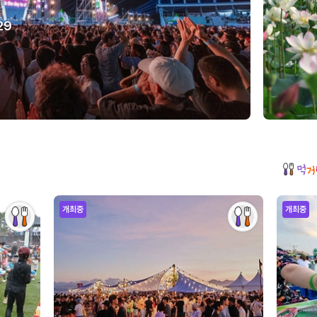
29
개최중
개최중