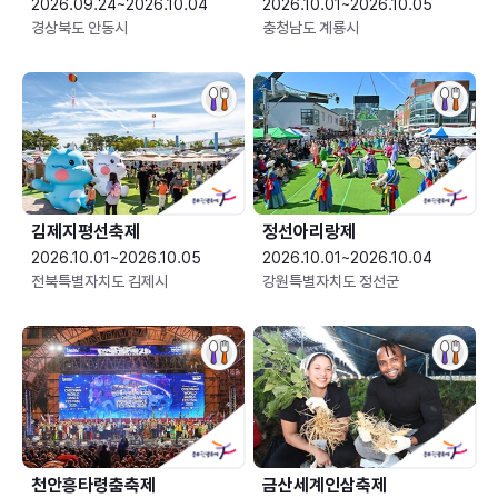
2026.09.24~2026.10.04
2026.10.01~2026.10.05
경상북도 안동시
충청남도 계룡시
김제지평선축제
정선아리랑제
2026.10.01~2026.10.05
2026.10.01~2026.10.04
전북특별자치도 김제시
강원특별자치도 정선군
천안흥타령춤축제
금산세계인삼축제