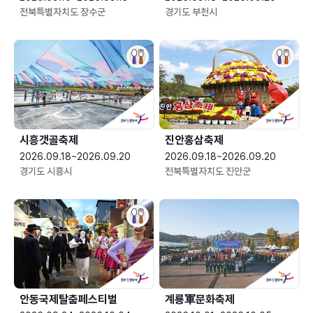
전북특별자치도 장수군
경기도 부천시
시흥갯골축제
진안홍삼축제
2026.09.18~2026.09.20
2026.09.18~2026.09.20
경기도 시흥시
전북특별자치도 진안군
안동국제탈춤페스티벌
계룡軍문화축제 