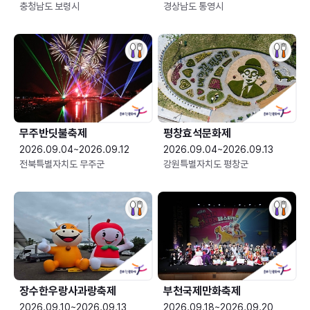
충청남도 보령시
경상남도 통영시
무주반딧불축제
평창효석문화제
2026.09.04~2026.09.12
2026.09.04~2026.09.13
전북특별자치도 무주군
강원특별자치도 평창군
장수한우랑사과랑축제
부천국제만화축제
2026.09.10~2026.09.13
2026.09.18~2026.09.20