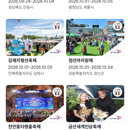
2026.09.24~2026.10.04
2026.10.01~2026.10.05
경상북도 안동시
충청남도 계룡시
김제지평선축제
정선아리랑제
2026.10.01~2026.10.05
2026.10.01~2026.10.04
전북특별자치도 김제시
강원특별자치도 정선군
천안흥타령춤축제
금산세계인삼축제