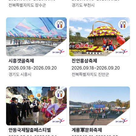
전북특별자치도 장수군
경기도 부천시
시흥갯골축제
진안홍삼축제
2026.09.18~2026.09.20
2026.09.18~2026.09.20
경기도 시흥시
전북특별자치도 진안군
안동국제탈춤페스티벌
계룡軍문화축제 