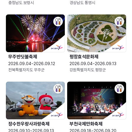
충청남도 보령시
경상남도 통영시
무주반딧불축제
평창효석문화제
2026.09.04~2026.09.12
2026.09.04~2026.09.13
전북특별자치도 무주군
강원특별자치도 평창군
장수한우랑사과랑축제
부천국제만화축제
2026.09.10~2026.09.13
2026.09.18~2026.09.20