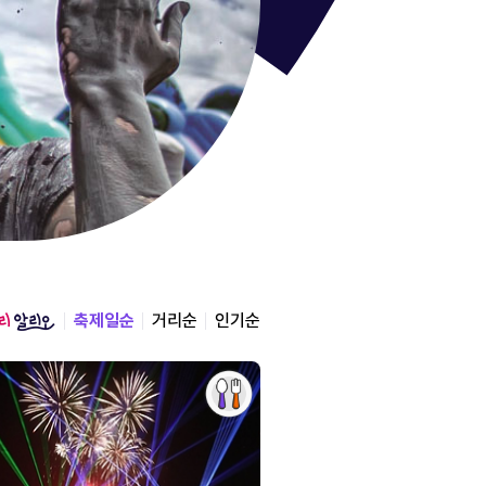
통영한산
경상남도 통영시
2026.08.12 ~ 2026.0
축제일순
거리순
인기순