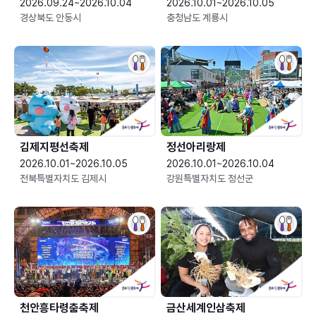
2026.09.24~2026.10.04
2026.10.01~2026.10.05
경상북도 안동시
충청남도 계룡시
김제지평선축제
정선아리랑제
2026.10.01~2026.10.05
2026.10.01~2026.10.04
전북특별자치도 김제시
강원특별자치도 정선군
천안흥타령춤축제
금산세계인삼축제