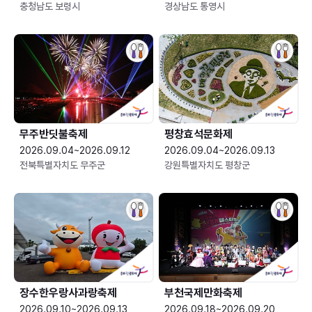
충청남도 보령시
경상남도 통영시
무주반딧불축제
평창효석문화제
2026.09.04~2026.09.12
2026.09.04~2026.09.13
전북특별자치도 무주군
강원특별자치도 평창군
장수한우랑사과랑축제
부천국제만화축제
2026.09.10~2026.09.13
2026.09.18~2026.09.20