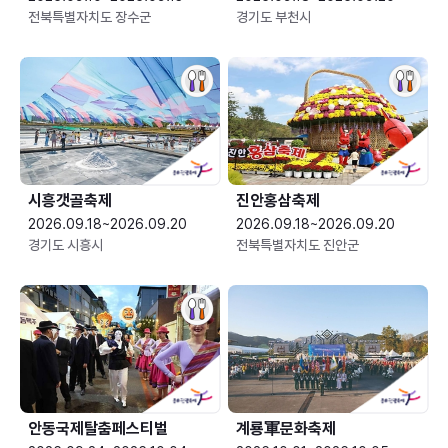
전북특별자치도 장수군
경기도 부천시
시흥갯골축제
진안홍삼축제
2026.09.18~2026.09.20
2026.09.18~2026.09.20
경기도 시흥시
전북특별자치도 진안군
안동국제탈춤페스티벌
계룡軍문화축제 