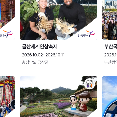
금산세계인삼축제
부산
2026.10.02~2026.10.11
2026.1
충청남도 금산군
부산광