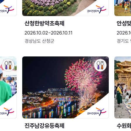
산청한방약초축제
안성맞
2026.10.02~2026.10.11
2026.1
경상남도 산청군
경기도
진주남강유등축제
수원