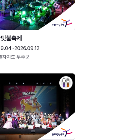
반딧불축제
09.04~2026.09.12
별자치도 무주군