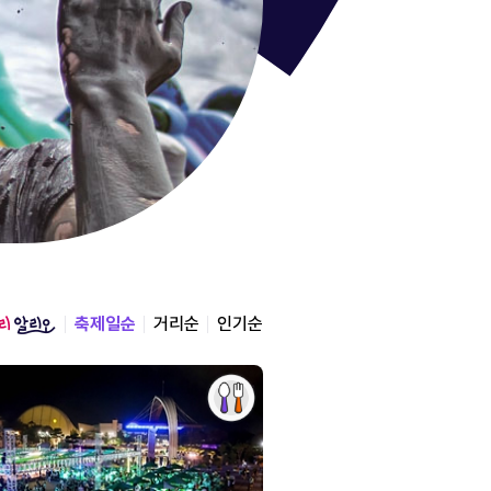
통영한산
경상남도 통영시
2026.08.12 ~ 2026.0
축제일순
거리순
인기순